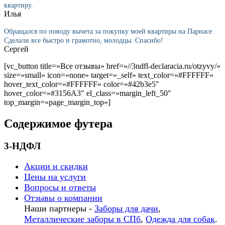
квартиру.
Илья
Обращался по поводу вычета за покупку моей квартиры на Парнасе.
Сделали все быстро и грамотно, молодцы. Спасибо!
Сергей
[vc_button title=»Все отзывы» href=»//3ndfl-declaracia.ru/otzyvy/»
size=»small» icon=»none» target=»_self» text_color=»#FFFFFF»
hover_text_color=»#FFFFFF» color=»#42b3e5″
hover_color=»#3156A3″ el_class=»margin_left_50″
top_margin=»page_margin_top»]
Содержимое футера
3-НДФЛ
Акции и скидки
Цены на услуги
Вопросы и ответы
Отзывы о компании
Наши партнеры -
Заборы для дачи
,
Металлические заборы в СПб
,
Одежда для собак
.