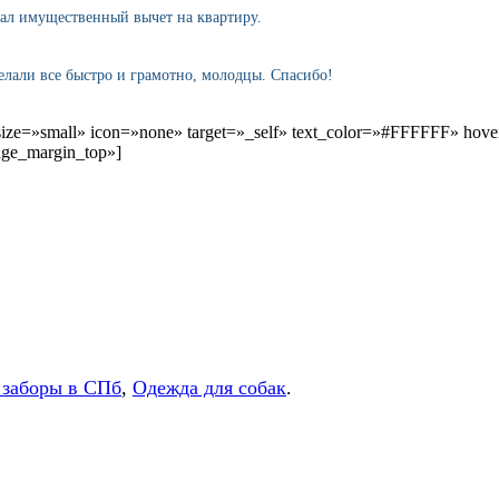
лал имущественный вычет на квартиру.
елали все быстро и грамотно, молодцы. Спасибо!
/» size=»small» icon=»none» target=»_self» text_color=»#FFFFFF» h
age_margin_top»]
 заборы в СПб
,
Одежда для собак
.