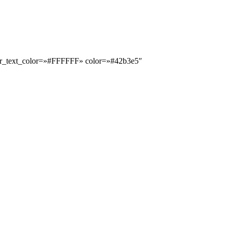
over_text_color=»#FFFFFF» color=»#42b3e5″