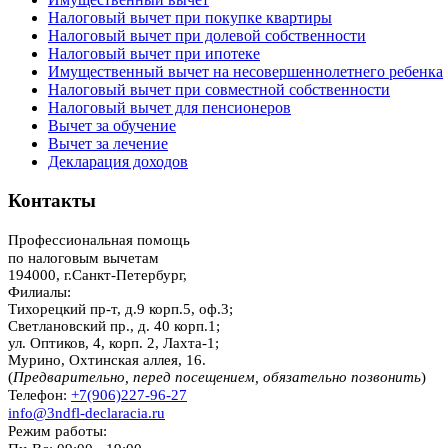
Налоговый вычет при покупке квартиры
Налоговый вычет при долевой собственности
Налоговый вычет при ипотеке
Имущественный вычет на несовершеннолетнего ребенка
Налоговый вычет при совместной собственности
Налоговый вычет для пенсионеров
Вычет за обучение
Вычет за лечение
Декларация доходов
Контакты
Профессиональная помощь
по налоговым вычетам
194000
,
г.Санкт-Петербург
,
Филиалы:
Тихорецкий пр-т, д.9 корп.5, оф.3;
Светлановский пр., д. 40 корп.1;
ул. Оптиков, 4, корп. 2, Лахта-1;
Мурино, Охтинская аллея, 16.
(
Предварительно, перед посещением, обязательно позвонить
)
Телефон:
+7(906)227-96-27
info@3ndfl-declaracia.ru
Режим работы: